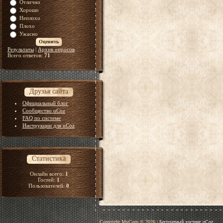
Отлично
Хорошо
Неплохо
Плохо
Ужасно
Результаты
|
Архив опросов
Всего ответов:
71
Друзья сайта
Официальный блог
Сообщество uCoz
FAQ по системе
Инструкции для uCoz
Статистика
Онлайн всего:
1
Гостей:
1
Пользователей:
0
Copyright MyCorp © 2026
|
Бесплатный хостинг
uCoz