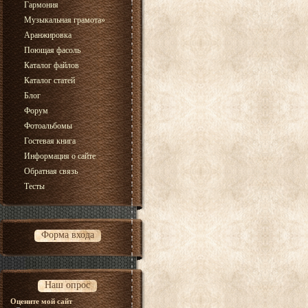
Гармония
Музыкальная грамота
»
Аранжировка
Поющая фасоль
Каталог файлов
Каталог статей
Блог
Форум
Фотоальбомы
Гостевая книга
Информация о сайте
Обратная связь
Тесты
Форма входа
Наш опрос
Оцените мой сайт