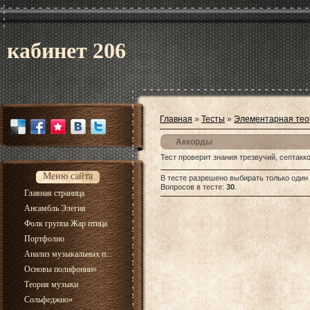
кабинет 206
Главная
»
Тесты
»
Элементарная тео
Аккорды
Тест проверит знания трезвучий, септакк
Меню сайта
В тесте разрешено выбирать только один 
Вопросов в тесте:
30
.
Главная страница
Ансамбль Элегия
Фолк группа Жар птица
Портфолио
Анализ музыкальных п...
Основы полифонии
»
Теория музыки
Сольфеджио
»