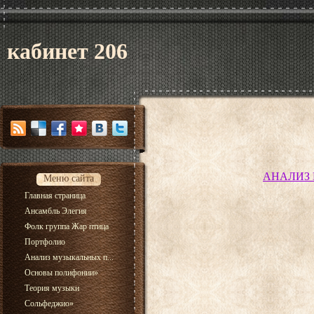
кабинет 206
АНАЛИЗ 
Меню сайта
Главная страница
Ансамбль Элегия
Фолк группа Жар птица
Портфолио
Анализ музыкальных п...
Основы полифонии
»
Теория музыки
Сольфеджио
»