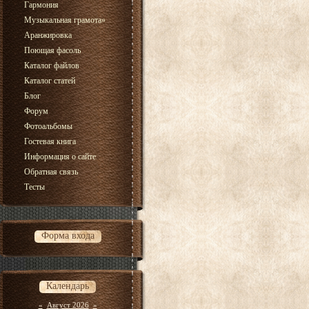
Гармония
Музыкальная грамота
»
Аранжировка
Поющая фасоль
Каталог файлов
Каталог статей
Блог
Форум
Фотоальбомы
Гостевая книга
Информация о сайте
Обратная связь
Тесты
Форма входа
Календарь
«
Август 2026
»