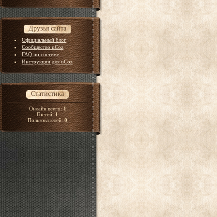
Друзья сайта
Официальный блог
Сообщество uCoz
FAQ по системе
Инструкции для uCoz
Статистика
Онлайн всего:
1
Гостей:
1
Пользователей:
0