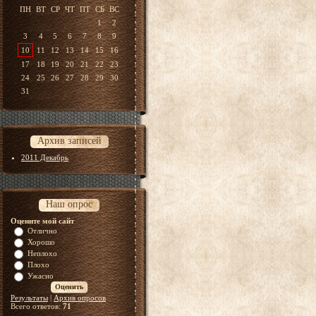
ПН
ВТ
СР
ЧТ
ПТ
СБ
ВС
1
2
3
4
5
6
7
8
9
10
11
12
13
14
15
16
17
18
19
20
21
22
23
24
25
26
27
28
29
30
31
Архив записей
2011 Декабрь
Наш опрос
Оцените мой сайт
Отлично
Хорошо
Неплохо
Плохо
Ужасно
Результаты
|
Архив опросов
Всего ответов:
71