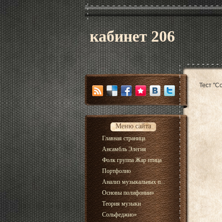
кабинет 206
Тест "С
Меню сайта
Главная страница
Ансамбль Элегия
Фолк группа Жар птица
Портфолио
Анализ музыкальных п...
Основы полифонии
»
Теория музыки
Сольфеджио
»