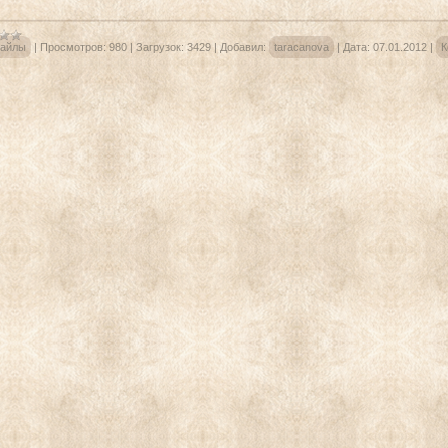
айлы
|
Просмотров:
980
|
Загрузок:
3429
|
Добавил:
taracanova
|
Дата:
07.01.2012
|
К