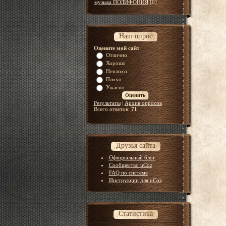
музыка ПОЛИФОНИЯ
[0]
Наш опрос
Оцените мой сайт
Отлично
Хорошо
Неплохо
Плохо
Ужасно
Результаты
|
Архив опросов
Всего ответов:
71
Друзья сайта
Официальный блог
Сообщество uCoz
FAQ по системе
Инструкции для uCoz
Статистика