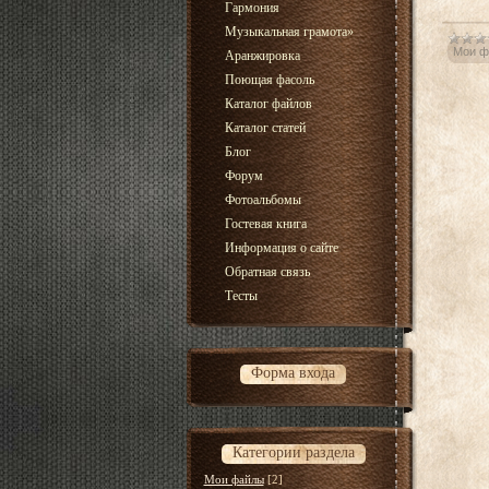
Гармония
Музыкальная грамота
»
Мои ф
Аранжировка
Поющая фасоль
Каталог файлов
Каталог статей
Блог
Форум
Фотоальбомы
Гостевая книга
Информация о сайте
Обратная связь
Тесты
Форма входа
Категории раздела
Мои файлы
[2]