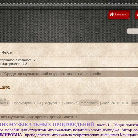
Главная
»
Файлы
териалов в каталоге
:
2
о материалов
:
1-2
а "Средства музыкальной выразительности" на zondle
 игру
айлы
|
Просмотров:
1253
|
Загрузок:
0
|
Добавил:
taracanova
|
Дата:
26.01.2014
|
Ком
лиз музыкальных произведений - часть 1
ЛИЗ МУЗЫКАЛЬНЫХ ПРОИЗВЕДЕНИЙ
- часть 1 - Общие понят
ное пособие для студентов музыкального педагогического колледжа. Автор-со
ИМИРОВНА
- преподаватель музыкально-теоретических дисциплин Клинцовск