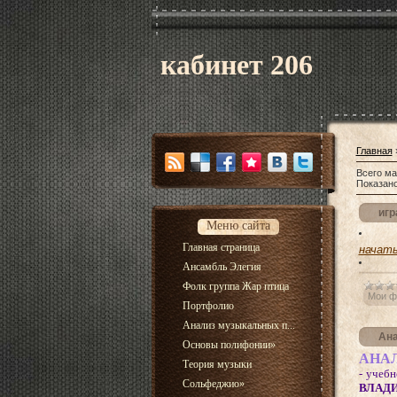
кабинет 206
Главная
Всего ма
Показан
игр
Меню сайта
Главная страница
начать
Ансамбль Элегия
Фолк группа Жар птица
Мои ф
Портфолио
Анализ музыкальных п...
Ана
Основы полифонии
»
АНА
Теория музыки
- учеб
Сольфеджио
»
ВЛАД